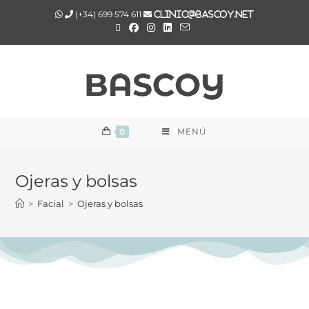
(+34) 699 574 611
clinic@bascoy.net
0
MENÚ
Ojeras y bolsas
>
Facial
>
Ojeras y bolsas