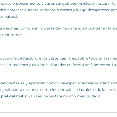
e causa enrojecimiento y vasos sanguíneos visibles en la cara. 
ueden aparecer durante semanas o meses y luego desaparecer po
ez natural.
ero es más común en mujeres de mediana edad que tienen la piel c
s y síntomas.
uce una dilatación de los vasos capilares, sobre todo en las mejil
ces, irritaciones y capilares dilatados en forma de filamentos. La 
elangiectasias y aparecen como una especie de tela de araña en la
nrojecimiento de zonas como los pómulos o las aletas de la nari
piel del rostro
. ¡Tu piel necesitará mucho más cuidado!