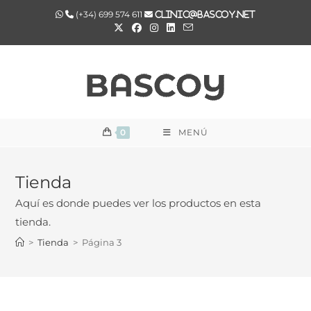
(+34) 699 574 611
clinic@bascoy.net
0
MENÚ
Tienda
Aquí es donde puedes ver los productos en esta
tienda.
>
Tienda
>
Página 3